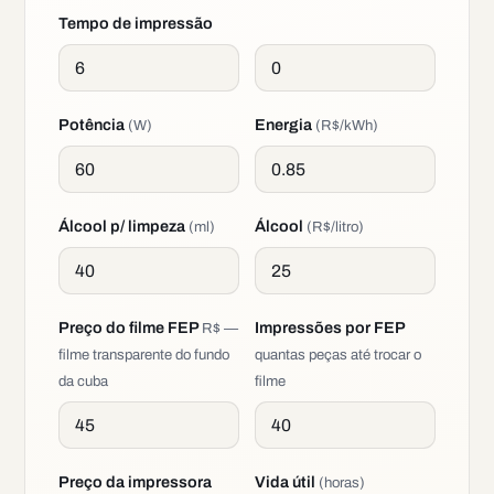
Tempo de impressão
Potência
Energia
(W)
(R$/kWh)
Álcool p/ limpeza
Álcool
(ml)
(R$/litro)
Preço do filme FEP
Impressões por FEP
R$ —
filme transparente do fundo
quantas peças até trocar o
da cuba
filme
Preço da impressora
Vida útil
(horas)