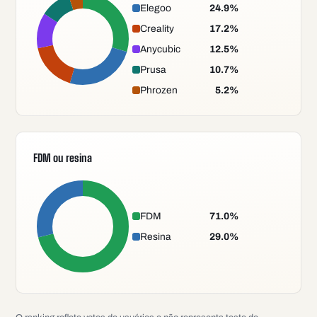
Elegoo
24.9
%
Creality
17.2
%
Anycubic
12.5
%
Prusa
10.7
%
Phrozen
5.2
%
FDM ou resina
FDM
71.0
%
Resina
29.0
%