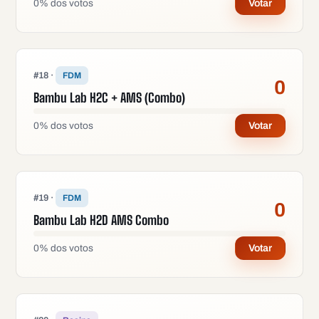
0
%
dos votos
Votar
#
18
·
FDM
0
Bambu Lab H2C + AMS (Combo)
0
%
dos votos
Votar
#
19
·
FDM
0
Bambu Lab H2D AMS Combo
0
%
dos votos
Votar