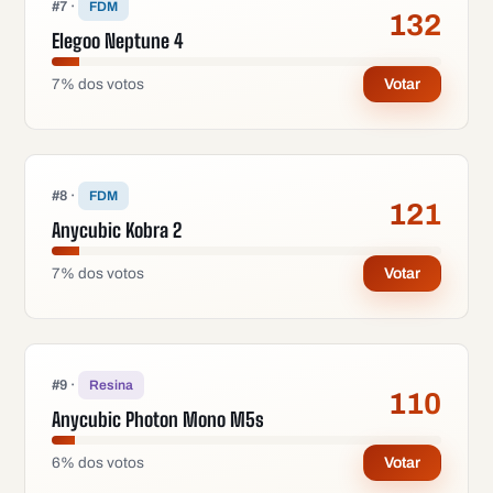
#
7
·
FDM
132
Elegoo Neptune 4
7
%
dos votos
Votar
#
8
·
FDM
121
Anycubic Kobra 2
7
%
dos votos
Votar
#
9
·
Resina
110
Anycubic Photon Mono M5s
6
%
dos votos
Votar