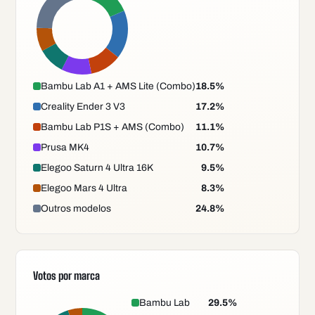
Bambu Lab A1 + AMS Lite (Combo)
18.5
%
Creality Ender 3 V3
17.2
%
Bambu Lab P1S + AMS (Combo)
11.1
%
Prusa MK4
10.7
%
Elegoo Saturn 4 Ultra 16K
9.5
%
Elegoo Mars 4 Ultra
8.3
%
Outros modelos
24.8
%
Votos por marca
Bambu Lab
29.5
%