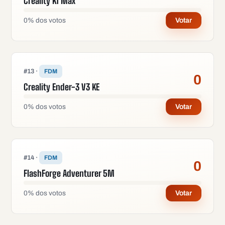
Creality K1 Max
0
%
dos votos
Votar
#
13
·
FDM
0
Creality Ender-3 V3 KE
0
%
dos votos
Votar
#
14
·
FDM
0
FlashForge Adventurer 5M
0
%
dos votos
Votar