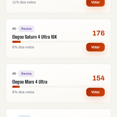
11
%
dos votos
Votar
#
5
·
Resina
176
Elegoo Saturn 4 Ultra 16K
9
%
dos votos
Votar
#
6
·
Resina
154
Elegoo Mars 4 Ultra
8
%
dos votos
Votar