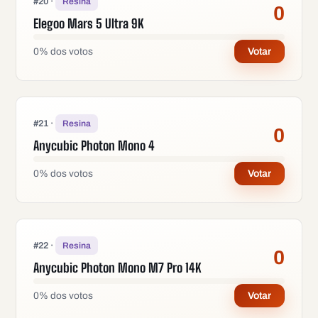
#
20
·
Resina
0
Elegoo Mars 5 Ultra 9K
0
%
dos votos
Votar
#
21
·
Resina
0
Anycubic Photon Mono 4
0
%
dos votos
Votar
#
22
·
Resina
0
Anycubic Photon Mono M7 Pro 14K
0
%
dos votos
Votar