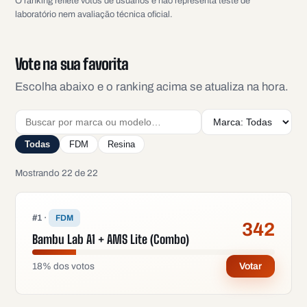
O ranking reflete votos de usuários e não representa teste de
laboratório nem avaliação técnica oficial.
Vote na sua favorita
Escolha abaixo e o ranking acima se atualiza na hora.
Todas
FDM
Resina
Mostrando 22 de 22
#
1
·
FDM
342
Bambu Lab A1 + AMS Lite (Combo)
18
%
dos votos
Votar