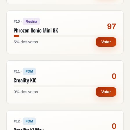
#
10
·
Resina
97
Phrozen Sonic Mini 8K
5
%
dos votos
Votar
#
11
·
FDM
0
Creality K1C
0
%
dos votos
Votar
#
12
·
FDM
0