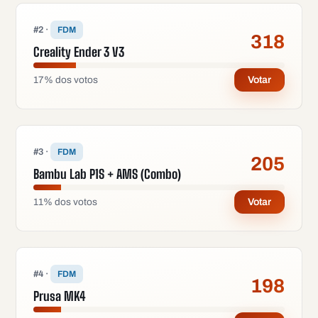
#
2
·
FDM
318
Creality Ender 3 V3
17
%
dos votos
Votar
#
3
·
FDM
205
Bambu Lab P1S + AMS (Combo)
11
%
dos votos
Votar
#
4
·
FDM
198
Prusa MK4