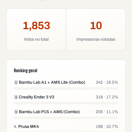
1,853
10
Votos no total
Impressoras votadas
Ranking geral
🥇
Bambu Lab A1 + AMS Lite (Combo)
342
·
18.5
%
🥈
Creality Ender 3 V3
318
·
17.2
%
🥉
Bambu Lab P1S + AMS (Combo)
205
·
11.1
%
4
.
Prusa MK4
198
·
10.7
%