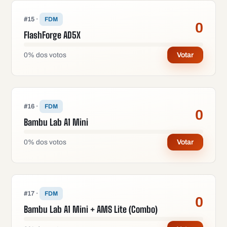
#
15
·
FDM
0
FlashForge AD5X
0
%
dos votos
Votar
#
16
·
FDM
0
Bambu Lab A1 Mini
0
%
dos votos
Votar
#
17
·
FDM
0
Bambu Lab A1 Mini + AMS Lite (Combo)