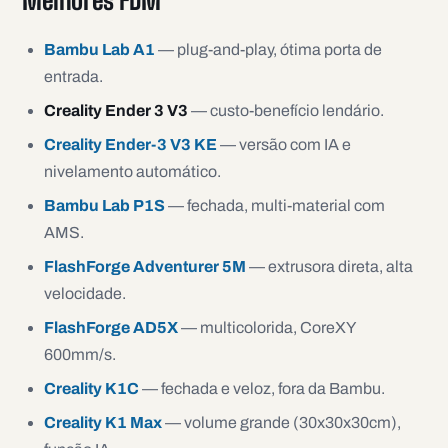
Melhores FDM
Bambu Lab A1
— plug-and-play, ótima porta de
entrada.
Creality Ender 3 V3
— custo-benefício lendário.
Creality Ender-3 V3 KE
— versão com IA e
nivelamento automático.
Bambu Lab P1S
— fechada, multi-material com
AMS.
FlashForge Adventurer 5M
— extrusora direta, alta
velocidade.
FlashForge AD5X
— multicolorida, CoreXY
600mm/s.
Creality K1C
— fechada e veloz, fora da Bambu.
Creality K1 Max
— volume grande (30x30x30cm),